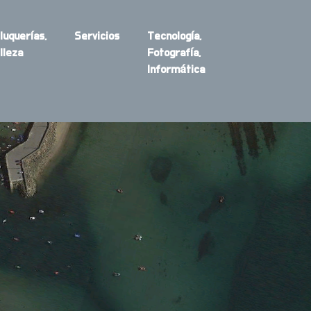
luquerías,
Servicios
Tecnología,
lleza
Fotografía,
Informática