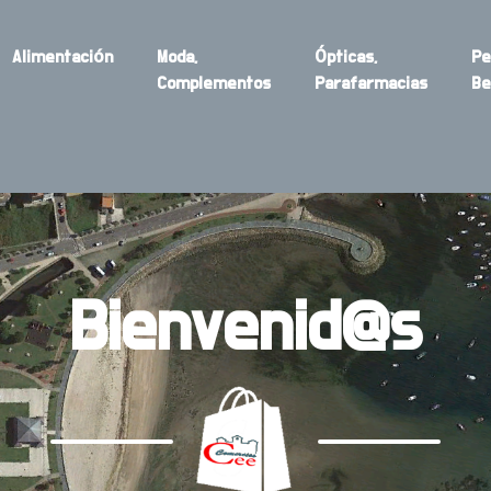
Alimentación
Moda,
Ópticas,
Pe
Complementos
Parafarmacias
Be
Bienvenid@s